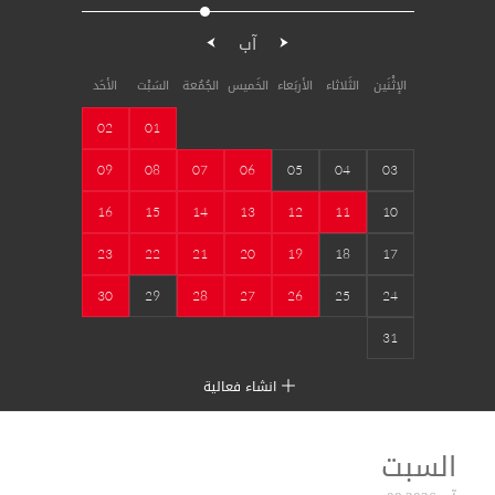
آب
الإثْنَين
الثَلاثاء
الأربَعاء
الخَميس
الجُمُعة
السَبْت
الأحَد
02
01
09
08
07
06
05
04
03
16
15
14
13
12
11
10
23
22
21
20
19
18
17
30
29
28
27
26
25
24
31
انشاء فعالية
السبت