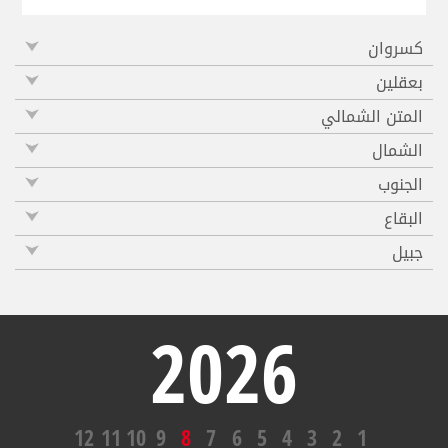
كسروان
بعقلين
المتن الشمالي
الشمال
الجنوب
البقاع
جبيل
2026
12
11
10
9
8
7
6
5
4
3
2
1