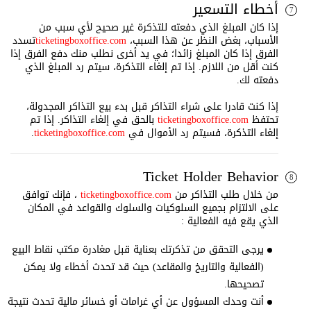
أخطاء التسعير
7
إذا كان المبلغ الذي دفعته للتذكرة غير صحيح لأي سبب من
الأسباب، بغض النظر عن هذا السبب،
ticketingboxoffice.com
تسدد
الفرق إذا كان المبلغ زائدا؛ في يد أخرى نطلب منك دفع الفرق إذا
كنت أقل من اللازم. إذا تم إلغاء التذكرة، سيتم رد المبلغ الذي
دفعته لك.
إذا كنت قادرا على شراء التذاكر قبل بدء بيع التذاكر المجدولة،
تحتفظ
ticketingboxoffice.com
بالحق في إلغاء التذاكر. إذا تم
إلغاء التذكرة، فسيتم رد الأموال في
ticketingboxoffice.com
.
Ticket Holder Behavior
8
من خلال طلب التذاكر من
ticketingboxoffice.com
، فإنك توافق
على الالتزام بجميع السلوكيات والسلوك والقواعد في المكان
الذي يقع فيه الفعالية :
يرجى التحقق من تذكرتك بعناية قبل مغادرة مكتب نقاط البيع
(الفعالية والتاريخ والمقاعد) حيث قد تحدث أخطاء ولا يمكن
تصحيحها.
أنت وحدك المسؤول عن أي غرامات أو خسائر مالية تحدث نتيجة