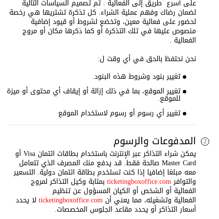
على أسرع طريق إلى الفعالية . تم تصميم السياسات التالية
لضمان رضاك وفهم عملية الشراء. كل تذكرة تشتريها هي رخصة
لحضور على فعالية معين، وتخضع لشروط أو قيود إضافية
منصوص عليها في تلك التذكرة أو كما ذكرها مكان أو مروج
الفعالية .
نحن نحتفظ بالحق في أي وقت ل:
تغيير بنود وشروط هذه البنود.
تغيير الموقع، بما في ذلك إزالة أو إيقاف أي محتوى أو ميزة
للموقع.
تغيير أي رسوم أو رسوم لاستخدام الموقع
المدفوعات والرسوم
2
يمكن شراء التذاكر عبر الإنترنت باستخدام بطاقات ائتمان Visa أو
Master Card صالحة فقط. قد يدفع منك المصرف الذي تتعامل
معه مبلغا إضافيا إذا كنت تستخدم بطاقة ائتمان دولية. التسعير
والتوافر
ticketingboxoffice.com
بمثابة وكيل التذاكر لمروج
الفعالية أو الشخص أو الكيان المسؤول عن تنظيم
الفعالية وتشغيله، مما يعني أن
ticketingboxoffice.com
لا يحدد
أسعار التذاكر أو يحدد مقاعد الجلوس المخصصات.