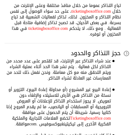
تباع التذاكر عموما من خلال منافذ مختلفة وعلى الإنترنت من
خلال
ticketingboxoffice.com
، على حد سواء الوصول إلى نفس
نظام التذاكر و المخزون. لذلك، تذاكر لفعاليات الشعبية قد تباع
بسرعة. في بعض الأحيان، قد تصبح تذاكر إضافية متاحة قبل
الفعالية . ومع ذلك، لا يتحكم
ticketingboxoffice.com
في هذا
المخزون أو توفره.
حجز التذاكر والحدود
3
عند شراء التذاكر عبر الإنترنت، قد تقتصر على عدد محدد من
التذاكر لكل فعالية . يتم نشر هذا الحد أثناء عملية الشراء
ويتم التحقق منه مع كل معاملة. ونحن نفعل ذلك للحد من
الممارسات غير العادلة لشراء التذاكر.
إعادة البيع غير المشروع (أو محاولة إعادة البيع)، التزوير أو
نسخة من التذاكر هي الأرض للاستيلاء والإلغاء دون
تعويض. لا يجوز استخدام التذاكر للإعلانات أو العروض
الترويجية أو المسابقات أو اليانصيب، ما لم يقدم المروج إذنا
كتابيا رسميا، شريطة أن يتم الحصول على موافقة
Ticketingboxoffice.com
تخضع العلامات التجارية والملكية
الفكرية الأخرى إلى
تيكيتينغبوكسوفيس .com
موافقة.