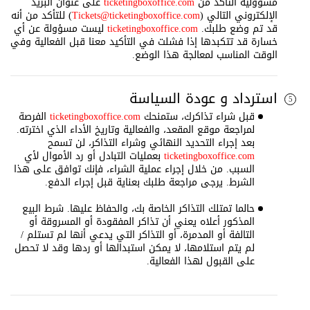
مسؤولية التأكد من
ticketingboxoffice.com
على عنوان البريد
الإلكتروني التالي (
Tickets@ticketingboxoffice.com
) للتأكد من أنه
قد تم وضع طلبك.
ticketingboxoffice.com
ليست مسؤولة عن أي
خسارة قد تتكبدها إذا فشلت في التأكيد معنا قبل الفعالية وفي
الوقت المناسب لمعالجة هذا الوضع.
استرداد و عودة السياسة
5
قبل شراء تذاكرك، ستمنحك
ticketingboxoffice.com
الفرصة
لمراجعة موقع المقعد، والفعالية وتاريخ الأداء الذي اخترته.
بعد إجراء التحديد النهائي وشراء التذاكر، لن تسمح
ticketingboxoffice.com
بعمليات التبادل أو رد الأموال لأي
السبب. من خلال إجراء عملية الشراء، فإنك توافق على هذا
الشرط. يرجى مراجعة طلبك بعناية قبل إجراء الدفع.
حالما تمتلك التذاكر الخاصة بك، والحفاظ عليها. شرط البيع
المذكور أعلاه يعني أن تذاكر المفقودة أو المسروقة أو
التالفة أو المدمرة، أو التذاكر التي يدعي أنها لم تستلم /
لم يتم استلامها، لا يمكن استبدالها أو ردها وقد لا تحصل
على القبول لهذا الفعالية.