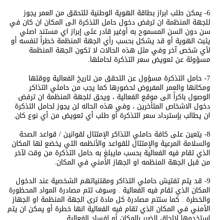
6- يمكن طلب ابراز بطاقة الهوية الوطنية للتحقق من العمر يجوز
للجهة المنظمة ان ترفض دخول حامل التذكرة الى المكان ان كان في
سن دون السن المسموح به أوغير قادر على إبراز اي مستند اصلي
يثبت الهوية أو قد يشكل بحسب رأي الجهة المنظمة خطراً لنفسه أو
لأي شخص آخر وفي مثل هذه الحالات لا تكون الجهة المنظمة
مسؤولة عن تعويض سعر التذكرة لحاملها.
7- حامل التذكرة مسؤول عن التحقق من تاريخ الفعالية ووقتها
ومكانها والعمر المفروض لحضورها كما يجب من حاملي التذاكر
الوصول باكراً الى موقع الفعالية ، ويحق للجهة المنظمة ان ترفض
دخول الاشخاص المتأخرين ، وفي هذه الحاله لن يجوز لحامل التذكرة
ان يطالب بإسترداد سعر التذكرة أو طلب أي تعويض من أي نوع كان.
8- يتعين على كافة حاملي التذاكر الإمتثال لقوانين / قواعد الصحة
والسلامة المرعية والإمتثال للقواعد والأنظمه التي يخضع لها المكان
الذي تقام فيه الفعالية بحسب مايبلغ به حامل التذكرة من وقت لآخر
من قبل الجهة المنظمه او الجهاز الأمني في المكان.
9- قد يتم تفتيش حاملي التذاكر ومقتنياتهم الشخصية عند الدخول
المكان الذي تقام فيه الفعالية . وسوف تتم مصادرة المواد المحظورة
والخطرة . كما ستتم مصادرة كل مادة ترى الجهة المنظمة او الجهاز
الأمني في المكان الذي تقام فيه الفعالية انها خطرة أو يمكن ان يتم
استخدمها لإلحاق الضرر بالمكان أو إفساد الفعالية.