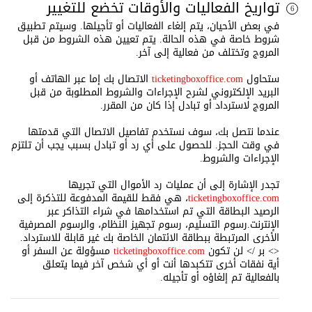
تواريخ الفعاليات والأوقات تخضع للتغيير
6
في بعض الأحيان، يتم إلغاء الفعاليات أو تأجيلها. وسيتم تطبيق
شروط خاصة في هذه الحالة. يتم تعيين هذه الشروط من قبل
المروج وتختلف من فعالية إلى آخر.
ستحاول
ticketingboxoffice.com
الاتصال بك إما عبر الهاتف أو
البريد الإلكتروني لشرح الإجراءات والشروط المطلوبة من قبل
المروج لاسترداد أو تبادل إذا كان من المقرر.
عندما نتصل بك، سوف نستخدم تفاصيل الاتصال التي قدمتها
في وقت الحجز. للحصول على أي رد أو تبادل بسبب يجب أن تلتزم
الإجراءات والشروط.
تجدر الإشارة إلى أن عمليات رد الأموال التي تجريها
ticketingboxoffice.com
، هي فقط للقيمة المدفوعة للتذكرة إلى
الرصيد البطاقة التي تم استخدامها في شراء التذاكر عبر
الإنترنت.رسوم التسليم، رسوم تجهيز النظام، والرسوم المصرفية
الأخرى المرتبطة ببطاقة الائتمان الخاصة بك غير قابلة للاسترداد.
<> بر /> لن تكون
ticketingboxoffice.com
مسؤولة عن السفر أو
أية نفقات أخرى تتكبدها أنت أو أي شخص آخر فيما يتعلق
بالفعالية تم إلغاؤه أو تأجيله.