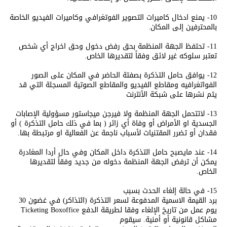
10- يمنع ادخال كاميرات التصوير الفوتغرافي وكاميرات الفيديو الخاصة
بالمحترفين إلى المكان.
11- تحتفظ الجهة المنظمة بحق رفض دخول وحق اخراج أي شخص
تعتبر سلوكه غير لائق وفقاً لتقديرها الخاص.
12- يوافق حامل التذكرة بصفتة الحاضر في المكان على الصور
الفواتغرافيه ومقاطع الفيديو والمقاطع الصوتية المسجلة التي قد
يتم نشرها على شبكة الأنترنت
13- لاتتحمل الجهة المنظمة ولا فيرجن ميجاستور مسؤولية الإصابات
الجسدية او الأمراض أو وفاة أي زائر ( بما في ذلك حامل التذكرة ) أو
فقدان أو تضرر المقتنيات لأسباب ناجمة عن الفعالية او مرتبطة بها.
14- عند مايصبح حامل التذكرة داخل المكان وفي حال أردا المغادرة
يمكن أن ترفض الجهة المنظمة دخوله من جديد وفقاً لتقديرها
الخاص.
15- في حالة إلغاء الحدث بسبب
برد القیمة الاسمیة المدفوعة لسعر التذكرة (التذاكر) في غضون 30
یوم عمل من تاریخ الإلغاء وفقا لطریقة الدفع Ticketing Boxoffice
مشاكل قانونیة أو أمنیة. سیقوم