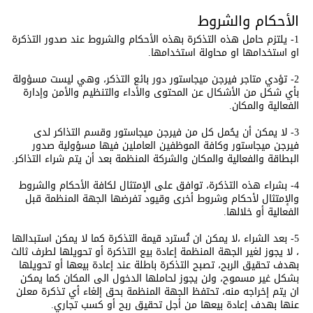
الأحكام والشروط
1- يلتزم حامل هذه التذكرة بهذه الأحكام والشروط عند صدور التذكرة
او استخدامها او محاولة استخدامها.
2- تؤدي متاجر فيرجن ميجاستور دور بائع التذكر، وهي ليست مسؤولة
بأي شكل من الأشكال عن المحتوى والأداء والتنظيم والأمن وإدارة
الفعالية والمكان.
3- لا يمكن أن يحُمل كل من فيرجن ميجاستور وقسم التذاكر لدى
فيرجن ميجاستور وكافة الموظفين العاملين فيها مسؤولية صدور
البطاقة والفعالية والمكان والشركة المنظمة بعد أن يتم شراء التذاكر.
4- بشراء هذه التذكرة، توافق على الإمتثال لكافة الأحكام والشروط
والإمتثال لأحكام وشروط أخرى وقيود تفرضها الجهة المنظمة قبل
الفعالية أو خلالها.
5- بعد الشراء ،لا يمكن ان تُسترد قيمة التذكرة كما لا يمكن استبدالها
، لا يجوز لغير الجهة المنظمة إعادة بيع التذكرة أو تحويلها لطرف ثالث
بهدف تحقيق الربح، تصبح التذكرة باطلة عند إعادة بيعها أو تحويلها
بشكل غير مسموح، ولن يجوز لحاملها الدخول الى المكان كما يمكن
ان يتم إخراجه منه، تحتفظ الجهة المنظمة بحق إلغاء أي تذكرة معلن
عنها بهدف إعادة بيعها من أجل تحقيق ربح أو كسب تجاري.