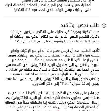
إذا كان تخصيص المقعد مطلوب من قبل المروج
لفعالية معين، فستتوفر الميزة لتختار المقاعد المفضلة لديك
على الإنترنت وفي الوقت الذي تحدد فيه فئة التذكرة.
طلب تجهيز وتأكيد
4
طلب تذكرة: بمجرد تأكيد طلبك على التذاكر، سيكون لديك 10
دقايق لتقديم الدفع الخاص بك عبر نظام الدفع عبر الإنترنت أو
سيتم إلغاء طلبك تلقائيا وسوف تحتاج إلى البدء من جديد.
تأكيد الطلب: بعد أن ترسل معلومات الدفع عبر الإنترنت ونجاح
عملية شراء التذاكر، سترى صفحة حالة الدفع عبر الإنترنت. سوف
تتلقى أيضا تأكيد الطلب مع e-tickets الخاصة بك المرفقة عبر
البريد الإلكتروني إلى صندوق البريد الإلكتروني الذي تقدمه في
نموذج الحجز عبر الإنترنت. إذا كنت لا تجد تأكيد طلبك مع e-tickets
الخاصة بك في البريد الوارد يرجى مراجعة مجلد spam / Junk .
ولتجنب ظهور رسائل البريد الإلكتروني ينظر إليها على أنها Junk
يرجى إضافة عنوان "From" إلى دفتر العناوين.
غير قادر على تأكد من التذاكر: إذا لم تتلق تأكيدا للطلب مع e-
tickets (في محتوى صفحة تأكيد الطلب أو البريد الإلكتروني) بعد
إرسال معلومات الدفع (ولكن خاصة إذا واجهتك خطأ في الرسالة
أو انقطاع الخدمة بعد إرسال معلومات الدفع) ، تقع على عاتقك