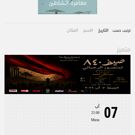
مغامرة الشاطئ
التاريخ
الاسم
المكان
ترتيب حسب:
متميز
07
آب
21:00
Mtein