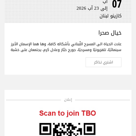
07
آب
إلى 23 آب 2026
كازينو لبنان
خيال صحرا
عادت الحياة الى المسرح اللّبناني بأشكاله كافة، وها هما الإسمان الأبرز
سينمائيًا، تلفزيونيًا ومسرحيًا، جورج خبّاز وعادل كرم، يجتمعان على خشبة
المسرح لأول مرّة بعمل فنّي جديد تختلط فيه الدراما بالكوميديا، يحمل
النوستالجيا ولبنان الأمس، اليوم وربّما المستقبل."خيال صحرا" هو عنوان
اشتري تذاكر
العمل المنتظر من الجمهور في كافة أنحاء العالم والذي سيجمع لأوّل
مرّة العملاقَين جورج خبّاز وعادل كرم، وحيدَين على مدى 80 دقيقة مع
مشهدية بيروت في ديكور مدروس.
إعلان