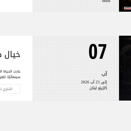
Mtein
07
خيال ص
عادت الحياة ال
آب
سينمائيًا، تلف
إلى 23 آب 2026
المسرح لأول م
كازينو لبنان
النوستالجيا ول
اشتري تذ
العمل المنتظر
مشهدية بيرو