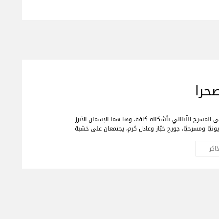
حرا
ى المسرح اللّبناني بأشكاله كافة، وها هما الإسمان الأبرز
زيونيًا ومسرحيًا، جورج خبّاز وعادل كرم، يجتمعان على خشبة
رّة بعمل فنّي جديد تختلط فيه الدراما بالكوميديا، يحمل
بنان الأمس، اليوم وربّما المستقبل."خيال صحرا" هو عنوان
اكر
 من الجمهور في كافة أنحاء العالم والذي سيجمع لأوّل
مرّة العملاقَين جورج خبّاز وعادل كرم، وحيدَين على مدى 80 دقيقة مع
ت في ديكور مدروس.