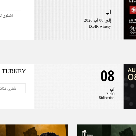
آب
اشتري تذ
إلى 08 آب 2026
IXSIR winery
L TURKEY
08
اشتري تذاكر
آب
21:00
Ridirection