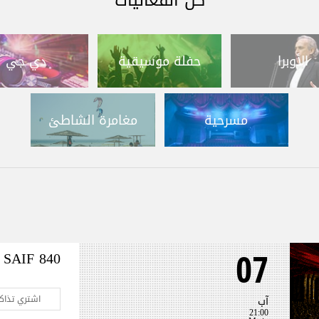
كل الفعاليات
الأوبرا
حفلة موسيقية
دي جي
مسرحية
مغامرة الشاطئ
SAIF 840
07
اشتري تذاكر
آب
21:00