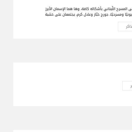
ى المسرح اللّبناني بأشكاله كافة، وها هما الإسمان الأبرز
زيونيًا ومسرحيًا، جورج خبّاز وعادل كرم، يجتمعان على خشبة
رّة بعمل فنّي جديد تختلط فيه الدراما بالكوميديا، يحمل
بنان الأمس، اليوم وربّما المستقبل."خيال صحرا" هو عنوان
اكر
 من الجمهور في كافة أنحاء العالم والذي سيجمع لأوّل
مرّة العملاقَين جورج خبّاز وعادل كرم، وحيدَين على مدى 80 دقيقة مع
ت في ديكور مدروس.