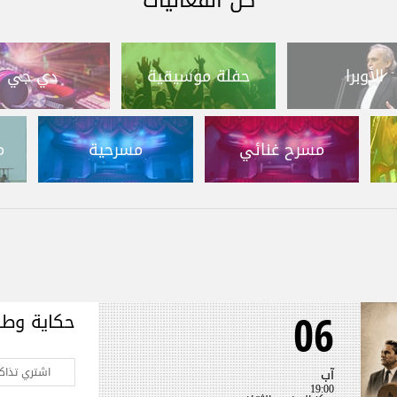
كل الفعاليات
الأوبرا
حفلة موسيقية
دي جي
مسرح غنائي
مسرحية
م
06
حكاية وطن 
اشتري تذاكر
آب
19:00