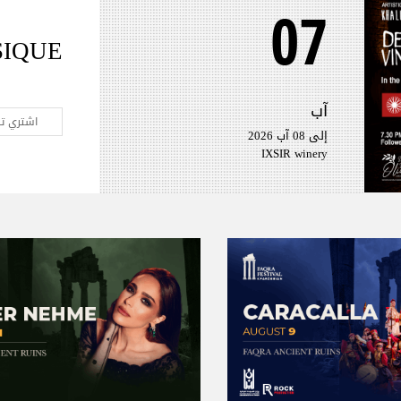
07
SIQUE
آب
اشتري تذ
إلى 08 آب 2026
IXSIR winery