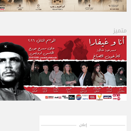
متميز
إعلان