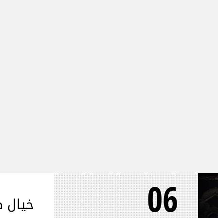
06
خيال ص