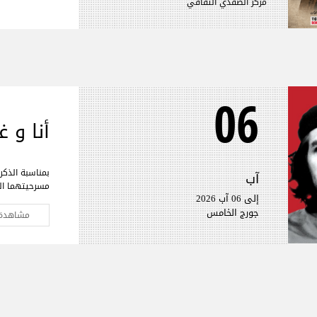
مركز الصفدي الثقافي
06
أنا و غ
بمناسبة الذكرى
آب
مسرحيتهما الغ
إلى 06 آب 2026
لمسرحية “تشي 
جورج الخامس
ويجري تقديمه
مشاهدة 
ضخم.
وقد تمت مقارب
سياسي، ولا س
يُقدَّم كأعمال
هذا.