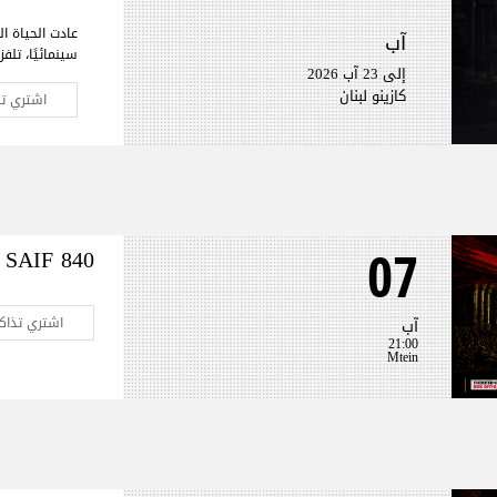
عادت الحياة ال
آب
سينمائيًا، تلف
إلى 23 آب 2026
المسرح لأول م
كازينو لبنان
النوستالجيا ول
اشتري تذ
العمل المنتظر
مشهدية بيرو
SAIF 840
07
اشتري تذاكر
آب
21:00
Mtein