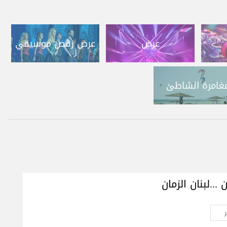
عرض
عرض رقص موسيقي
غامرة الشاطئ
...لبنان الزمان