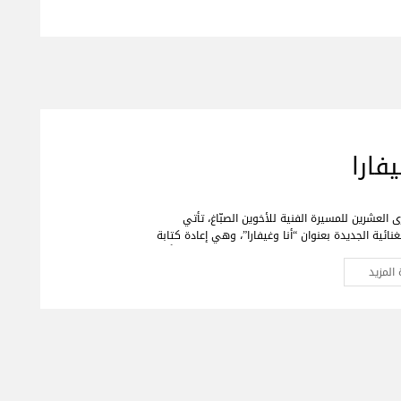
يفارا
 العشرين للمسيرة الفنية للأخوين الصبّاغ، تأتي
نائية الجديدة بعنوان “أنا وغيفارا”، وهي إعادة كتابة
غيفارا” التي قدّماها بنجاح كبير قبل عشرين عاماً.
ا اليوم بأسلوب جديد، ونجوم وشخصيات جديدة، وإنتاج
المزيد
ة العمل من منظور إنساني بعيد تماماً عن أي انحياز
يّما أن هذا الموضوع قد انتشر على نطاق واسع وما يزال
 فنية ويُوزَّع بشكل كبير في مختلف أنحاء العالم حتى يومنا