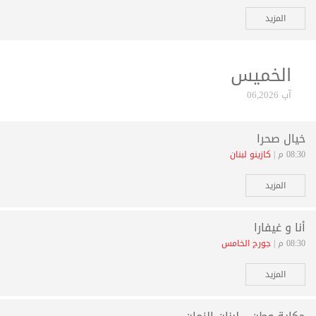
المزيد
الخميس
آب 06,2026
خيال صحرا
08:30 م |
كازينو لبنان
المزيد
أنا و غيفارا
08:30 م |
جورج الخامس
المزيد