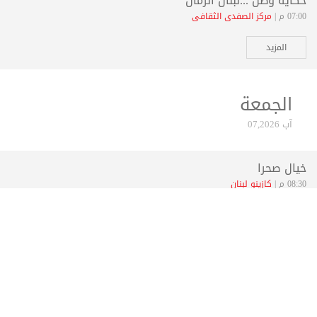
حكاية وطن ...لبنان الزمان
07:00 م |
مركز الصفدي الثقافي
المزيد
الجمعة
آب 07,2026
خيال صحرا
08:30 م |
كازينو لبنان
المزيد
SAIF 840
09:00 م |
Mtein
المزيد