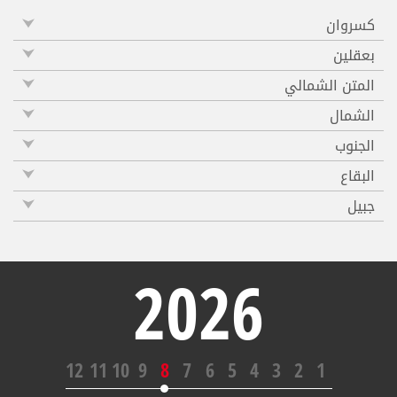
كسروان
بعقلين
المتن الشمالي
الشمال
الجنوب
البقاع
جبيل
2026
12
11
10
9
8
7
6
5
4
3
2
1