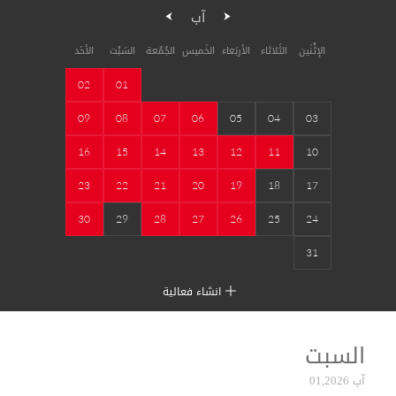
آب
الإثْنَين
الثَلاثاء
الأربَعاء
الخَميس
الجُمُعة
السَبْت
الأحَد
02
01
09
08
07
06
05
04
03
16
15
14
13
12
11
10
23
22
21
20
19
18
17
30
29
28
27
26
25
24
31
انشاء فعالية
السبت
آب 01,2026