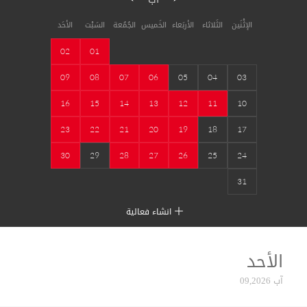
الإثْنَين
الثَلاثاء
الأربَعاء
الخَميس
الجُمُعة
السَبْت
الأحَد
02
01
09
08
07
06
05
04
03
16
15
14
13
12
11
10
23
22
21
20
19
18
17
30
29
28
27
26
25
24
31
انشاء فعالية
الأحد
آب 09,2026