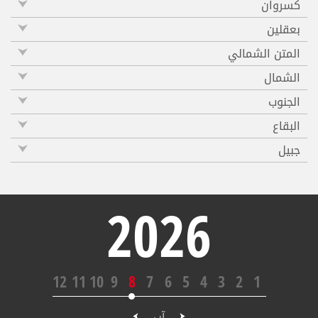
كسروان
بعقلين
المتن الشمالي
الشمال
الجنوب
البقاع
جبيل
2026
12
11
10
9
8
7
6
5
4
3
2
1
آب