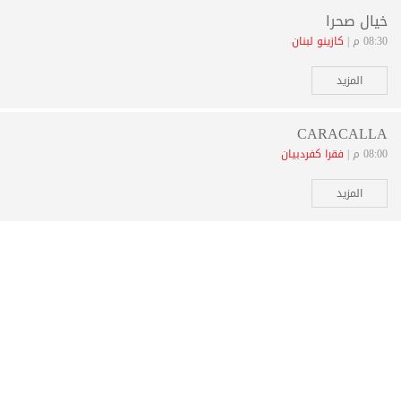
خيال صحرا
08:30 م |
كازينو لبنان
المزيد
CARACALLA
08:00 م |
فقرا كفردبيان
المزيد