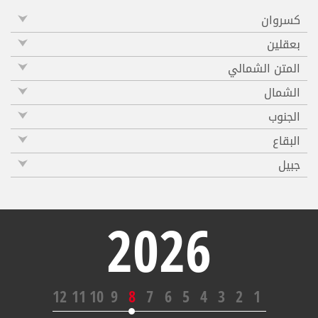
كسروان
بعقلين
المتن الشمالي
الشمال
الجنوب
البقاع
جبيل
2026
12
11
10
9
8
7
6
5
4
3
2
1