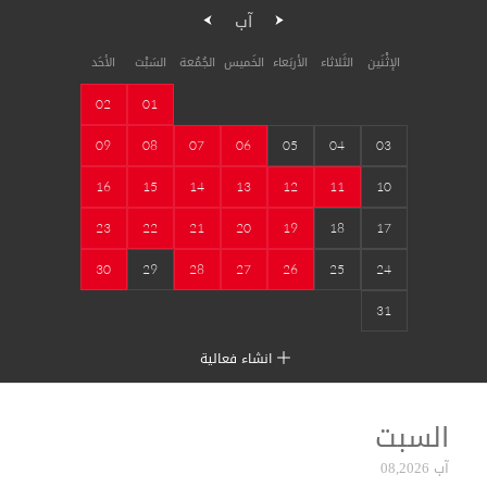
آب
الإثْنَين
الثَلاثاء
الأربَعاء
الخَميس
الجُمُعة
السَبْت
الأحَد
02
01
09
08
07
06
05
04
03
16
15
14
13
12
11
10
23
22
21
20
19
18
17
30
29
28
27
26
25
24
31
انشاء فعالية
السبت
آب 08,2026