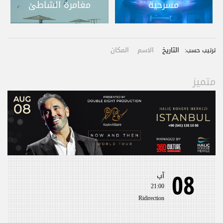
مسرحية
مغامرة الشاطئ
التاريخ
الاسم
المكان
ترتيب حسب:
متميز
08
آب
21:00
Ridirection