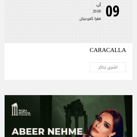
09
آب
20:00
فقرا كفردبيان
CARACALLA
اشتري تذاكر