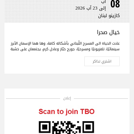
08
آب
إلى 23 آب 2026
كازينو لبنان
خيال صحرا
عادت الحياة الى المسرح اللّبناني بأشكاله كافة، وها هما الإسمان الأبرز
سينمائيًا، تلفزيونيًا ومسرحيًا، جورج خبّاز وعادل كرم، يجتمعان على خشبة
المسرح لأول مرّة بعمل فنّي جديد تختلط فيه الدراما بالكوميديا، يحمل
النوستالجيا ولبنان الأمس، اليوم وربّما المستقبل."خيال صحرا" هو عنوان
اشتري تذاكر
العمل المنتظر من الجمهور في كافة أنحاء العالم والذي سيجمع لأوّل
مرّة العملاقَين جورج خبّاز وعادل كرم، وحيدَين على مدى 80 دقيقة مع
مشهدية بيروت في ديكور مدروس.
إعلان