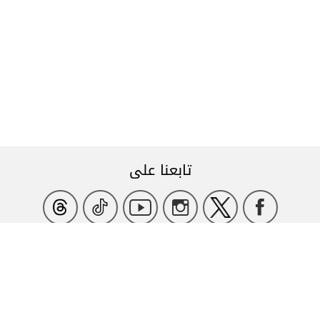
تابعنا على
عنوان المركز الرئيسي
شارع ميّ زيادة، قنطاري، بيروت،
نحن هنا للمساعدة
بناية antwork الطابق الرابع