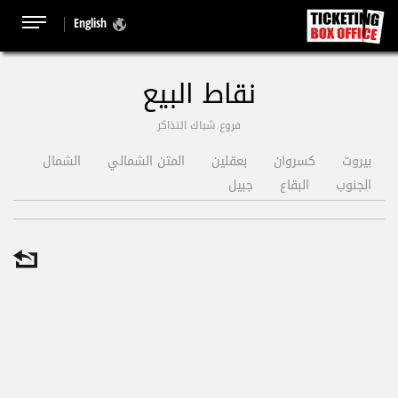
English
نقاط البيع
فروع شباك التذاكر
بيروت
كسروان
بعقلين
المتن الشمالي
الشمال
الجنوب
البقاع
جبيل