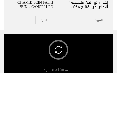
إخبار رائع! نحن متحمسون
GHAMID 3EIN FATIH
للإعلان عن افتتاح مكتب
3EIN - CANCELLED
التذاكر الجديد التابع لنا في
Eyz Cafe في بترون! زورونا
لشراء تذاكركم بسهولة في
المزيد
المزيد
المدينة الجميلة بترون. تعالوا
واستمتعوا بحجز تذاكر سلس
— ونتطلع لخدمتكم
مشاهدة المزيد