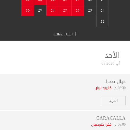
30
29
28
27
26
25
24
31
انشاء فعالية
الأحد
آب 09,2026
خيال صحرا
08:30 م |
كازينو لبنان
المزيد
CARACALLA
08:00 م |
فقرا كفردبيان