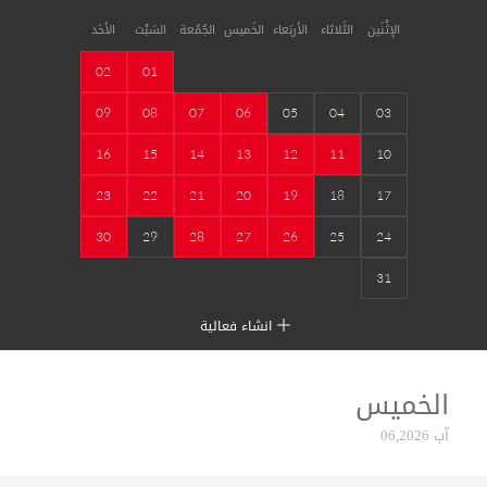
الإثْنَين
الثَلاثاء
الأربَعاء
الخَميس
الجُمُعة
السَبْت
الأحَد
02
01
09
08
07
06
05
04
03
16
15
14
13
12
11
10
23
22
21
20
19
18
17
30
29
28
27
26
25
24
31
انشاء فعالية
الخميس
آب 06,2026