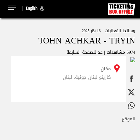
English
وسائط الفعاليات:
16 آذار 2025
JOHN ACHKAR - TRYIN'
5974 مشاهدات |
عد للصفحة السابقة
مكان
كازينو لبنان جونية, لبنان
الموقع