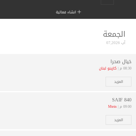
انشاء فعالية
الجمعة
آب 07,2026
خيال صحرا
08:30 م |
كازينو لبنان
المزيد
SAIF 840
09:00 م |
Mtein
المزيد