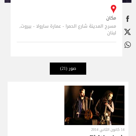
مكان
مسرح المدينة شارع الحمرا - عمارة سارولا - بيروت,
لبنان
صور
(21)
14 كانون الثاني 2014