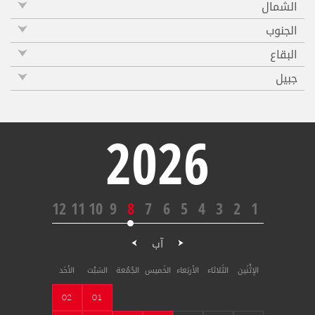
الشمال
الجنوب
البقاع
جبيل
2026
12
11
10
9
8
7
6
5
4
3
2
1
آب
الإثْنَين
الثَلاثاء
الأربَعاء
الخَميس
الجُمُعة
السَبْت
الأحَد
02
01