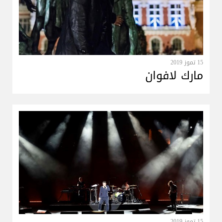
15 تموز 2019
مارك لافوان
15 تموز 2019