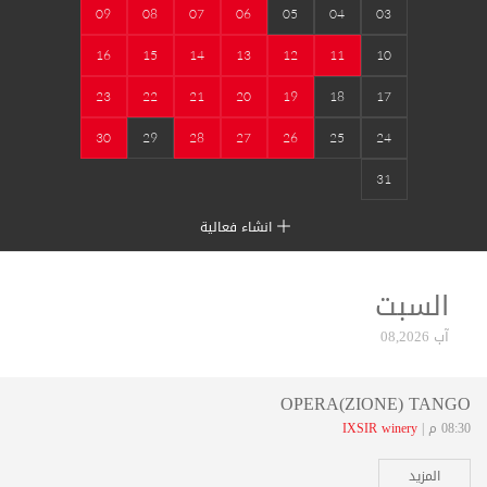
09
08
07
06
05
04
03
16
15
14
13
12
11
10
23
22
21
20
19
18
17
30
29
28
27
26
25
24
31
انشاء فعالية
السبت
آب 08,2026
OPERA(ZIONE) TANGO
08:30 م |
IXSIR winery
المزيد