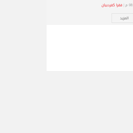
 م |
فقرا كفردبيان
المزيد