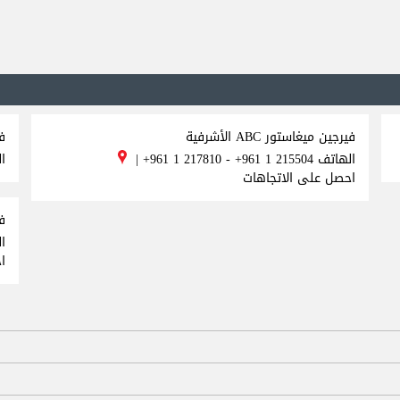
فيرجين ميغاستور ABC الأشرفية
ف
الهاتف
+961 1 217810 - +961 1 215504
|
ا
احصل على الاتجاهات
في
ا
ا