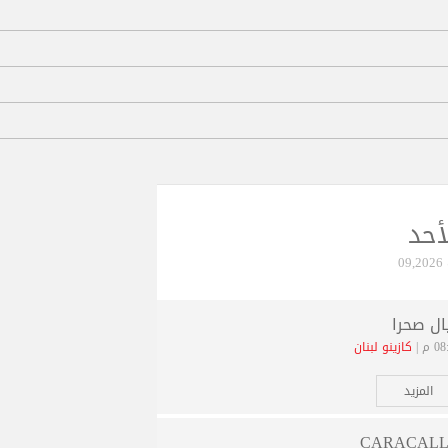
أحد
09
ال صحرا
 م |
كازينو لبنان
المزيد
CARACAL