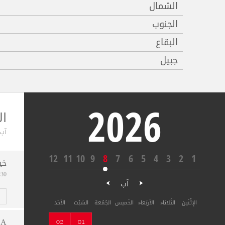
الشمال
الجنوب
البقاع
جبيل
2026
ال
آب ,2026
12
11
10
9
8
7
6
5
4
3
2
1
خي
08:30
آب
الإثْنَين
الثَلاثاء
الأربَعاء
الخَميس
الجُمُعة
السَبْت
الأحَد
LA
02
01