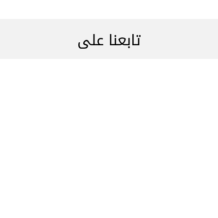
تابعنا على
صل بنا
اعلن معنا
نحن هنا ل
+961 1 2178
والحصول على إشعار
أسئله شائع
 نحن
إنشاء الفعالية الخاصة بك
وظائف
من خلال الاستمرار في هذه الصفحة، فإنك توافق على
الأحكام والشروط
© 2026 Ticketing Boxoffice s.a.l كل الحقوق محفوظة.
سياسة الخصوصية