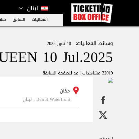
لبنان
الفعاليات
السابق
نقاط
وسائط الفعاليات:
10 تموز 2025
EEN 10 Jul.2025
32019 مشاهدات |
عد للصفحة السابقة
مكان
Beirut Waterfront , لبنان