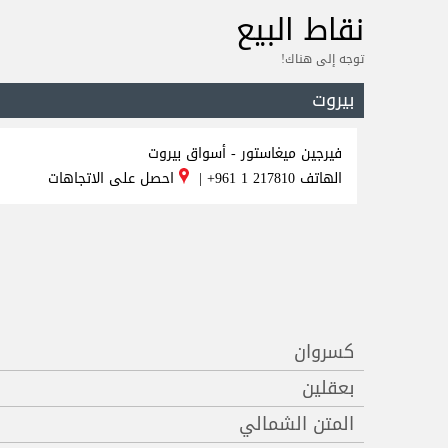
نقاط البيع
توجه إلى هناك!
بيروت
فيرجين ميغاستور - أسواق بيروت
الهاتف
+961 1 217810
|
احصل على الاتجاهات
كسروان
بعقلين
المتن الشمالي