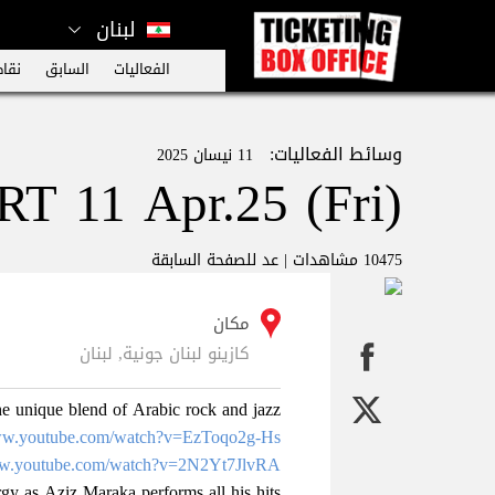
لبنان
الفعاليات
السابق
نقاط
وسائط الفعاليات:
11 نيسان 2025
11 Apr.25 (Fri)
10475 مشاهدات |
عد للصفحة السابقة
مكان
كازينو لبنان جونية, لبنان
e unique blend of Arabic rock and jazz!
www.youtube.com/watch?v=EzToqo2g-Hs
ww.youtube.com/watch?v=2N2Yt7JlvRA
gy as Aziz Maraka performs all his hits