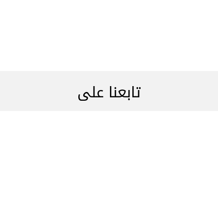
تابعنا على
صل بنا
اعلن معنا
نحن هنا ل
+961 1 2178
والحصول على إشعار
أسئله شائع
 نحن
إنشاء الفعالية الخاصة بك
وظائف