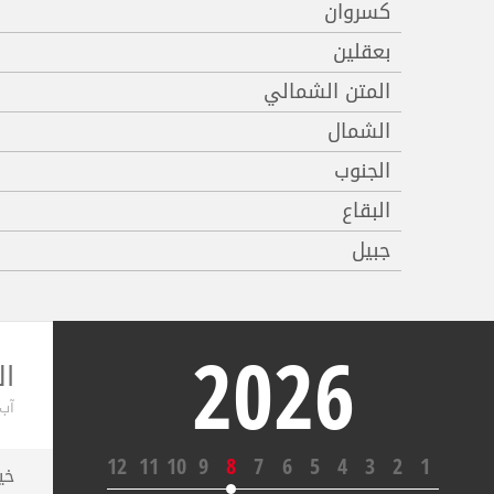
كسروان
بعقلين
المتن الشمالي
الشمال
الجنوب
البقاع
جبيل
2026
ال
آب ,2026
12
11
10
9
8
7
6
5
4
3
2
1
خي