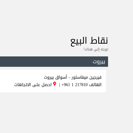
نقاط البيع
توجه إلى هناك!
بيروت
فيرجين ميغاستور - أسواق بيروت
الهاتف
+961 1 217810
|
احصل على الاتجاهات