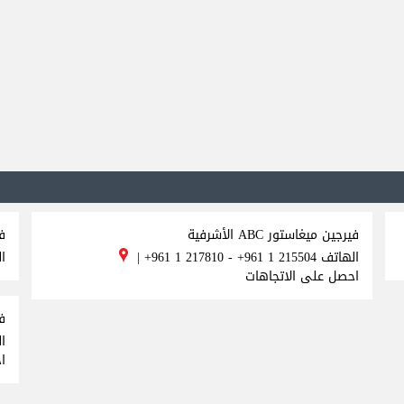
فيرجين ميغاستور ABC الأشرفية
ف
الهاتف
+961 1 217810 - +961 1 215504
|
ا
احصل على الاتجاهات
في
ا
ا