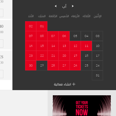
08:30
آب
الإثْنَين
الثَلاثاء
الأربَعاء
الخَميس
الجُمُعة
السَبْت
الأحَد
40
02
01
09:00
09
08
07
06
05
04
03
16
15
14
13
12
11
10
ES
23
22
21
20
19
18
17
08:30
30
29
28
27
26
25
24
31
انشاء فعالية