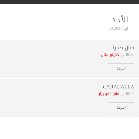
الأحد
آب 09,2026
خيال صحرا
08:30 م |
كازينو لبنان
المزيد
CARACALLA
08:00 م |
فقرا كفردبيان
المزيد