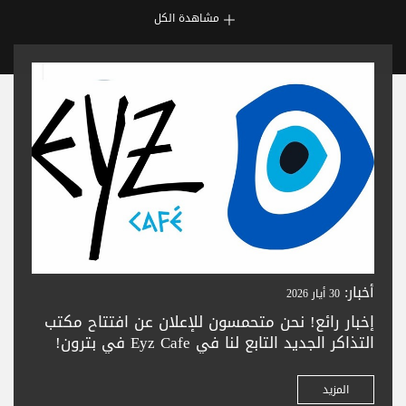
مشاهدة الكل
أخبار:
30 أيار 2026
إخبار رائع! نحن متحمسون للإعلان عن افتتاح مكتب
التذاكر الجديد التابع لنا في Eyz Cafe في بترون!
زورونا لشراء تذاكركم بسهولة في المدينة الجميلة
بترون. تعالوا واستمتعوا بحجز تذاكر سلس —
المزيد
ونتطلع لخدمتكم