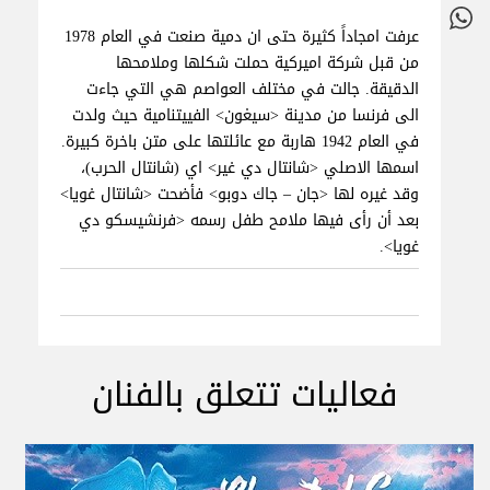
عرفت امجاداً كثيرة حتى ان دمية صنعت في العام 1978
من قبل شركة اميركية حملت شكلها وملامحها
الدقيقة. جالت في مختلف العواصم هي التي جاءت
الى فرنسا من مدينة <سيغون> الفييتنامية حيث ولدت
في العام 1942 هاربة مع عائلتها على متن باخرة كبيرة.
اسمها الاصلي <شانتال دي غير> اي (شانتال الحرب)،
وقد غيره لها <جان – جاك دوبو> فأضحت <شانتال غويا>
بعد أن رأى فيها ملامح طفل رسمه <فرنشيسكو دي
غويا>.
فعاليات تتعلق بالفنان