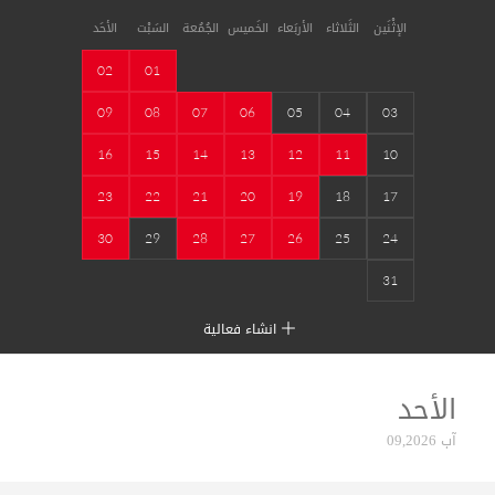
الإثْنَين
الثَلاثاء
الأربَعاء
الخَميس
الجُمُعة
السَبْت
الأحَد
02
01
09
08
07
06
05
04
03
16
15
14
13
12
11
10
23
22
21
20
19
18
17
30
29
28
27
26
25
24
31
انشاء فعالية
الأحد
آب 09,2026