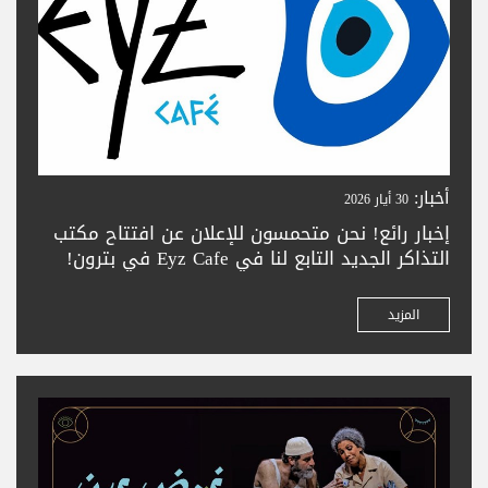
أخبار:
30 أيار 2026
إخبار رائع! نحن متحمسون للإعلان عن افتتاح مكتب
التذاكر الجديد التابع لنا في Eyz Cafe في بترون!
زورونا لشراء تذاكركم بسهولة في المدينة الجميلة
بترون. تعالوا واستمتعوا بحجز تذاكر سلس —
المزيد
ونتطلع لخدمتكم