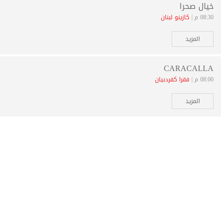
خيال صحرا
08:30 م |
كازينو لبنان
المزيد
CARACALLA
08:00 م |
فقرا كفردبيان
المزيد