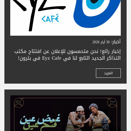
أخبار:
30 أيار 2026
إخبار رائع! نحن متحمسون للإعلان عن افتتاح مكتب
التذاكر الجديد التابع لنا في Eyz Cafe في بترون!
زورونا لشراء تذاكركم بسهولة في المدينة الجميلة
بترون. تعالوا واستمتعوا بحجز تذاكر سلس —
المزيد
ونتطلع لخدمتكم