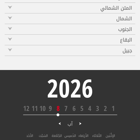
المتن الشمالي
الشمال
الجنوب
البقاع
جبيل
2026
12
11
10
9
8
7
6
5
4
3
2
1
آب
الإثْنَين
الثَلاثاء
الأربَعاء
الخَميس
الجُمُعة
السَبْت
الأحَد