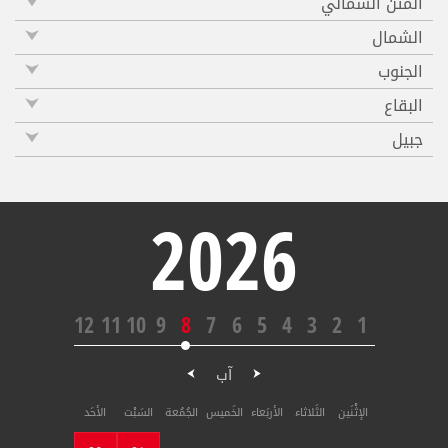
المتن الشمالي
الشمال
الجنوب
البقاع
جبيل
2026
12
11
10
9
8
7
6
5
4
3
2
1
آب
الإثْنَين
الثَلاثاء
الأربَعاء
الخَميس
الجُمُعة
السَبْت
الأحَد