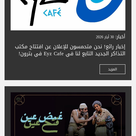
أخبار:
30 أيار 2026
إخبار رائع! نحن متحمسون للإعلان عن افتتاح مكتب
التذاكر الجديد التابع لنا في Eyz Cafe في بترون!
زورونا لشراء تذاكركم بسهولة في المدينة الجميلة
بترون. تعالوا واستمتعوا بحجز تذاكر سلس —
المزيد
ونتطلع لخدمتكم