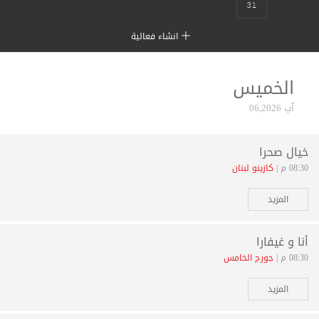
31
انشاء فعالية
الخميس
آب 06,2026
خيال صحرا
08:30 م |
كازينو لبنان
المزيد
أنا و غيفارا
08:30 م |
جورج الخامس
المزيد