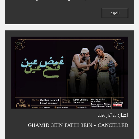
زورونا لشراء تذاكركم بسهولة في المدينة الجميلة
بترون. تعالوا واستمتعوا بحجز تذاكر سلس —
المزيد
ونتطلع لخدمتكم
أخبار:
23 آذار 2026
GHAMID 3EIN FATIH 3EIN - CANCELLED