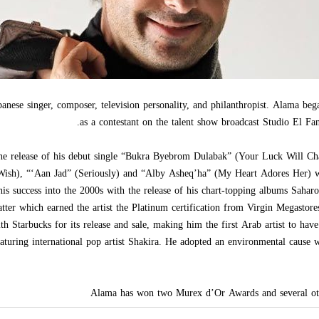
nese singer, composer, television personality, and philanthropist. Alama beg
as a contestant on the talent show broadcast Studio El Fa
the release of his debut single “Bukra Byebrom Dulabak” (Your Luck Will C
 Wish), “‘Aan Jad” (Seriously) and “Alby Asheq’ha” (My Heart Adores Her) wh
is success into the 2000s with the release of his chart-topping albums Saha
ter which earned the artist the Platinum certification from Virgin Megastores
h Starbucks for its release and sale, making him the first Arab artist to hav
eaturing international pop artist Shakira. He adopted an environmental cause
Alama has won two Murex d’Or Awards and several oth