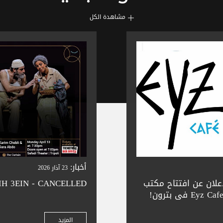
مشاهدة الكل
أخبار:
23 آذار 2026
إعلان عن افتتاح مكتب
IH 3EIN - CANCELLED
التذاكر الجديد التابع لنا في Eyz Cafe في بترون!
ة في المدينة الجميلة
جز تذاكر سلس —
المزيد