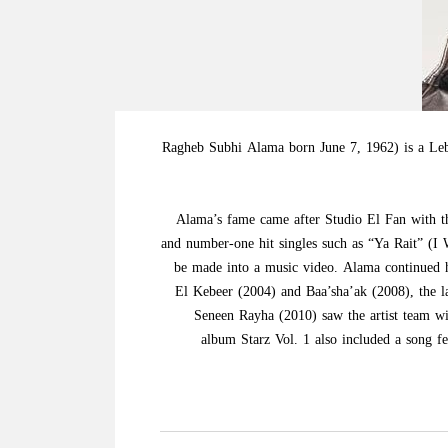
Ragheb Subhi Alama‎ born June 7, 1962) is a Leba
Alama’s fame came after Studio El Fan with 
and number-one hit singles such as “Ya Rait” (I
be made into a music video. Alama continued h
El Kebeer (2004) and Baa’sha’ak (2008), the lat
Seneen Rayha (2010) saw the artist team wit
album Starz Vol. 1 also included a song f