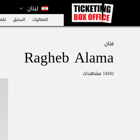
لبنان
الفعاليات
السابق
نقاط
فنان
Ragheb Alama
14102 مشاهدات