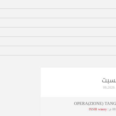
لسبت
08
OPERA(ZIONE) TAN
 م |
IXSIR winery