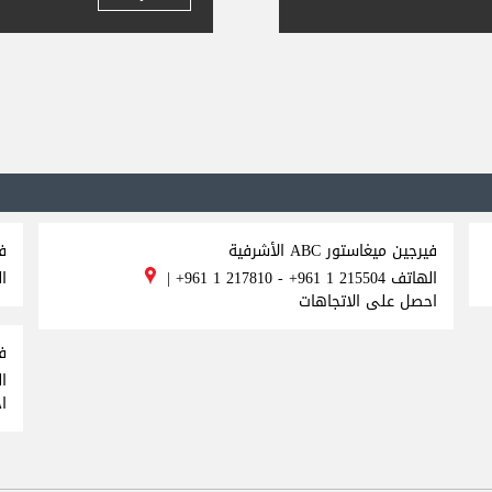
فيرجين ميغاستور ABC الأشرفية
ف
الهاتف
+961 1 217810 - +961 1 215504
|
ا
احصل على الاتجاهات
في
ا
ا