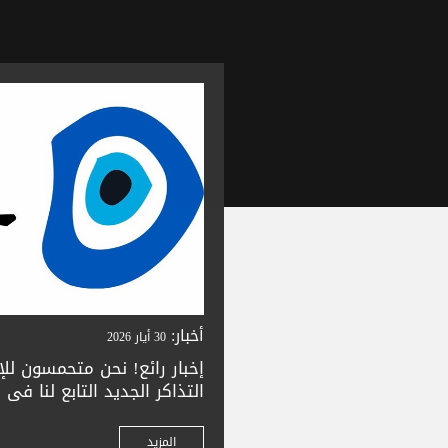
أخبار:
30 أيار 2026
إخبار رائع! نحن متحمسون لل
زورونا لشراء تذاكركم بسهول
بترون. تعالوا واستمتعوا بح
المزيد