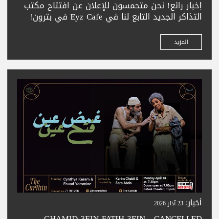
إخبار رائع! نحن متحمسون للإعلان عن افتتاح مكتب
التذاكر الجديد التابع لنا في Eyz Cafe في بترون!
زورونا لشراء تذاكركم بسهولة في المدينة الجميلة
بترون. تعالوا واستمتعوا بحجز تذاكر سلس —
المزيد
ونتطلع لخدمتكم
أخبار:
23 آذار 2026
GHAMID 3EIN FATIH 3EIN - CANCELLED