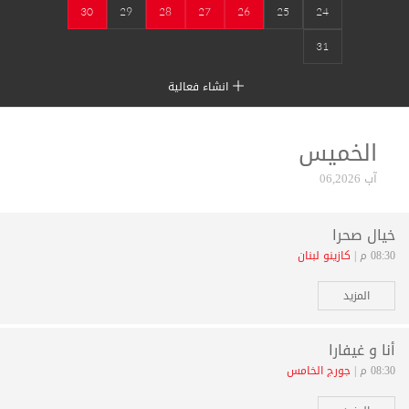
30
29
28
27
26
25
24
31
انشاء فعالية
الخميس
آب 06,2026
خيال صحرا
08:30 م |
كازينو لبنان
المزيد
أنا و غيفارا
08:30 م |
جورج الخامس