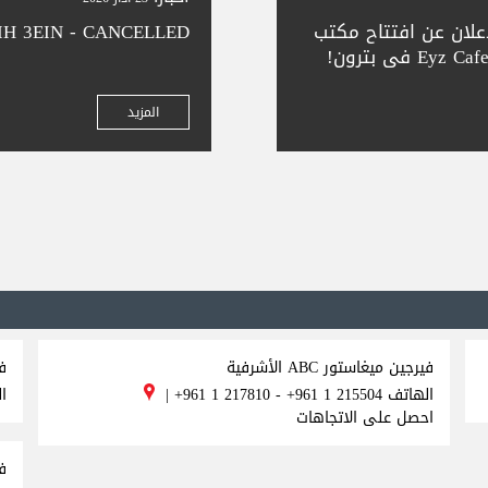
إعلان عن افتتاح مكتب
IH 3EIN - CANCELLED
التذاكر الجديد التابع لنا في Eyz Cafe في بترون!
ة في المدينة الجميلة
جز تذاكر سلس —
المزيد
فيرجين ميغاستور ABC الأشرفية
ف
الهاتف
+961 1 217810 - +961 1 215504
|
ا
احصل على الاتجاهات
في