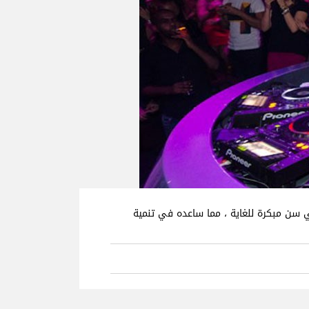
 ومنتج حفلات ، يقوده شغفه الشديد بالموسيقى. ... بدأ Rodge محطة إذاعية خاصة به "Mix FM" في سن مبكرة للغاية ، مما ساعده في تنمية