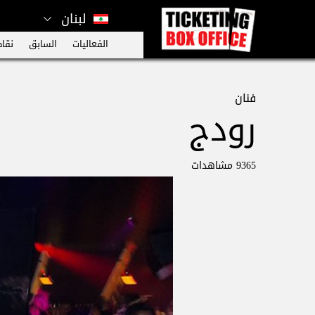
لبنان
الفعاليات
السابق
نقاط
فنان
رودج
9365 مشاهدات