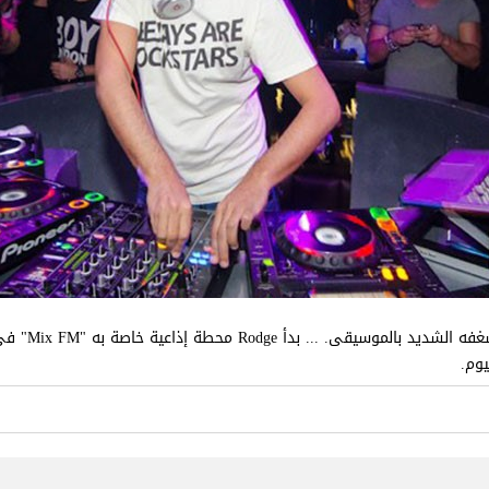
رودج هو دي جي
يوم.