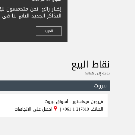
إخبار رائع! نحن متحمسون لل
زورونا لشراء تذاكركم بسهول
بترون. تعالوا واستمتعوا بح
المزيد
ونتطلع لخدمتكم
نقاط البيع
توجه إلى هناك!
بيروت
فيرجين ميغاستور - أسواق بيروت
الهاتف
+961 1 217810
|
احصل على الاتجاهات