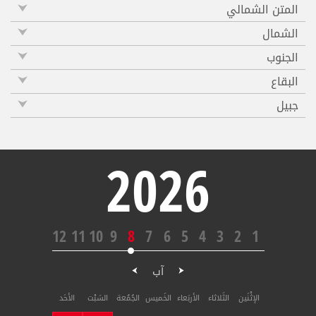
المتن الشمالي
الشمال
الجنوب
البقاع
جبيل
2026
12
11
10
9
8
7
6
5
4
3
2
1
آب
الإثْنَين
الثَلاثاء
الأربَعاء
الخَميس
الجُمُعة
السَبْت
الأحَد