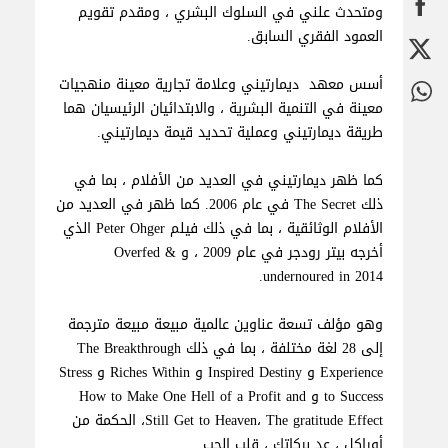
ومتحدث علني في السلوك البشري ، ومقدم تقويم
العمود الفقري السابق.
أسس معهد ديمارتيني وعلامة تجارية معينة منهجيات
معينة في التنمية البشرية ، والابتدائيان الرئيسيان هما
طريقة ديمارتيني وعملية تحديد قيمة ديمارتيني.
كما ظهر ديمارتيني في العديد من الأفلام ، بما في
ذلك The Secret في عام 2006. كما ظهر في العديد من
الأفلام الوثائقية ، بما في ذلك فيلم Peter Ohger الذي
أخرجه بيتر رودجر في عام 2009 ، و Overfed &
undernoured in 2014.
وهو مؤلف تسعة عناوين عالمية مبيعة مبيعة مترجمة
إلى 28 لغة مختلفة ، بما في ذلك The Breakthrough
Experience و Inspired Destiny و Riches Within و Stress
to Success و How to Make One Hell of a Profit and
Still Get to Heaven، The gratitude Effect، الحكمة من
أوراكل ، عد بركاتك ، قلب الحب.