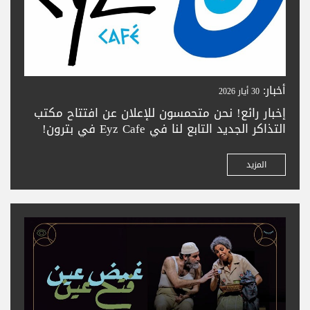
أخبار:
30 أيار 2026
إخبار رائع! نحن متحمسون للإعلان عن افتتاح مكتب
التذاكر الجديد التابع لنا في Eyz Cafe في بترون!
زورونا لشراء تذاكركم بسهولة في المدينة الجميلة
بترون. تعالوا واستمتعوا بحجز تذاكر سلس —
المزيد
ونتطلع لخدمتكم