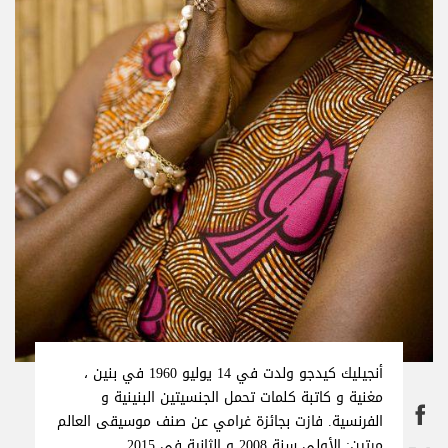
أنجيليك كيدجو ولدت في 14 يوليو 1960 في بنين ،
مغنية و كاتبة كلمات تحمل الجنسيتين البنينية و
الفرنسية. فازت بجائزة غرامي عن صنف موسيقى العالم
مرتين: الأولى سنة 2008 و الثانية في 2015.