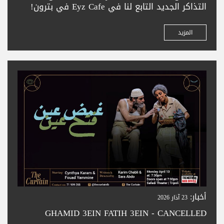
التذاكر الجديد التابع لنا في Eyz Cafe في بترون!
زورونا لشراء تذاكركم بسهولة في المدينة الجميلة
بترون. تعالوا واستمتعوا بحجز تذاكر سلس —
المزيد
ونتطلع لخدمتكم
أخبار:
23 آذار 2026
GHAMID 3EIN FATIH 3EIN - CANCELLED