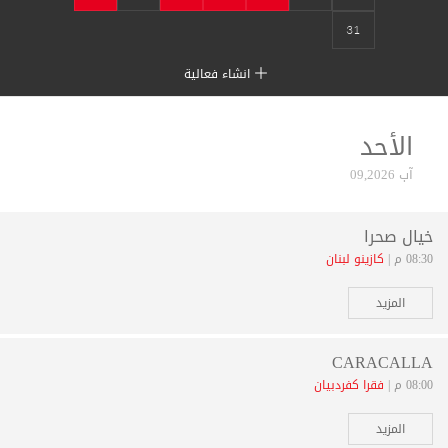
31
انشاء فعالية
الأحد
آب 09,2026
خيال صحرا
08:30 م |
كازينو لبنان
المزيد
CARACALLA
08:00 م |
فقرا كفردبيان
المزيد