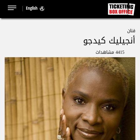
English
فنان
أنجيليك كيدجو
4415 مشاهدات