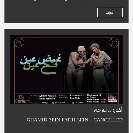
زورونا لشراء تذاكركم بسهولة في المدينة الجميلة
بترون. تعالوا واستمتعوا بحجز تذاكر سلس —
المزيد
ونتطلع لخدمتكم
أخبار:
23 آذار 2026
GHAMID 3EIN FATIH 3EIN - CANCELLED