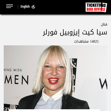
English
فنان
سيا كيت إيزوبيل فورلر
14825 مشاهدات