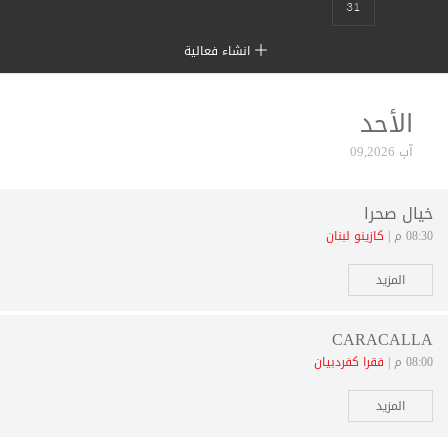
31
انشاء فعالية
الأحد
آب 09,2026
خيال صحرا
08:30 م |
كازينو لبنان
المزيد
CARACALLA
08:00 م |
فقرا كفردبيان
المزيد