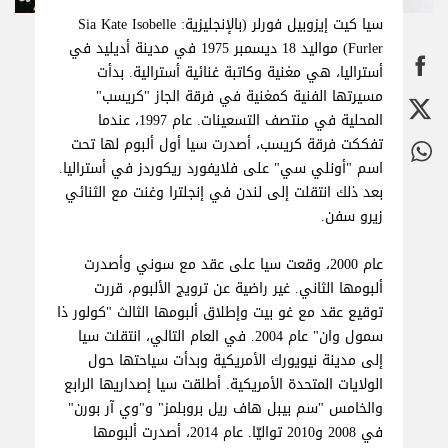
سيا كيت إيزوبيل فورلر (بالإنجليزية: Sia Kate Isobelle
Furler) مواليد 18 ديسمبر 1975 في مدينة أديليد في
أستراليا، هي مغنية وكاتبة غنائية أسترالية. بدأت
مسيرتها الفنية كمغنية في فرقة الجاز "كريسب"
المحلية في منتصف التسعينات. عام 1997، عندما
تفككت فرقة كريسب، أصدرت سيا أول ألبوم لها تحت
اسم "أونلي سي" على فلايفورد ريكوردز في أستراليا.
بعد ذلك انتقلت إلى لندن في إنجلترا وغنت مع الثنائي
زيرو سفن.
عام 2000، وقعت سيا على عقد مع سوني وأصدرت
ألبومها الثاني. غير راضية عن ترويج الألبوم، قررت
توقيع عقد مع غو بيت وإطلاق ألبومها الثالث "كولور ذا
سمول وان" عام 2004. في العام التالي، انتقلت سيا
إلى مدينة نيويورك الأمريكية وبدأت سياحتها حول
الولايات المتحدة الأمريكية. أطلقت سيا إصداريها الرابع
والخامس "سم بيبل هاف ريل بروبلمز" و"وي آر بورن"
في 2008 و2010 تواليّا. عام 2014، أصدرت ألبومها