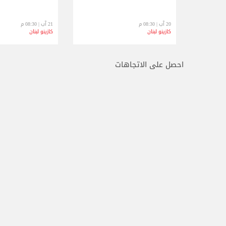
20 آب | 08:30 م
21 آب | 08:30 م
كازينو لبنان
كازينو لبنان
احصل على الاتجاهات