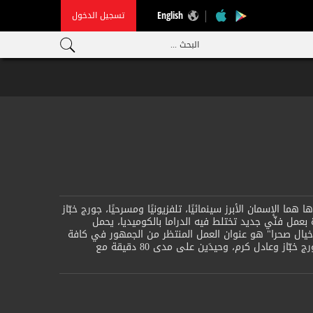
تسجيل الدخول
English
البحث ...
هما الإسمان الأبرز سينمائيًا، تلفزيونيًا ومسرحيًا، جورج خبّاز
عمل فنّي جديد تختلط فيه الدراما بالكوميديا، يحمل
ل."خيال صحرا" هو عنوان العمل المنتظر من الجمهور في كافة
أنحاء العالم والذي سيجمع لأوّل مرّة العملاقَين جورج خبّاز وعادل كرم، وحيدَين على مدى 80 دقيقة مع