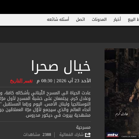
 البيع
أخبار
المدونات
اتصل
أسئله شائعه
خيال صحرا
الأحد 23 آب 2026 | 08:30 م
تغيير التاريخ
عادت الحياة الى المسرح اللّبناني بأشكاله كافة، وها 
وعادل كرم، يجتمعان على خشبة المسرح لأول مرّة ب
النوستالجيا ولبنان الأمس، اليوم وربّما المستقب
مشهدية بيروت في ديكور مدروس.
مسرحية
شارك الفعالية
2388
مشاهدات