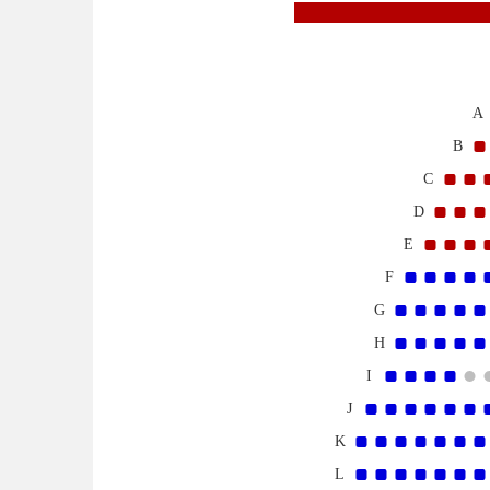
A
B
C
D
E
F
G
H
I
J
K
L