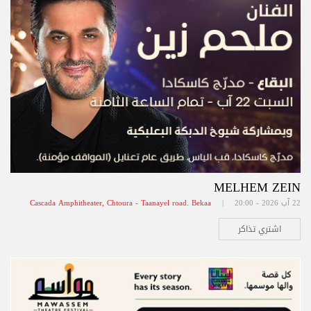
MELHEM ZEIN
22 آب 2026 - 20:00 |
Cascada Amphitheater, Chtoura - Taanayel road. Bekaa
اشتري تذاكر