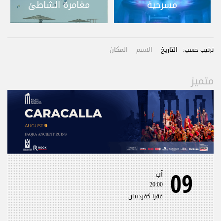
مسرحية
مغامرة الشاطئ
التاريخ
الاسم
المكان
ترتيب حسب:
متميز
09
آب
20:00
فقرا كفردبيان