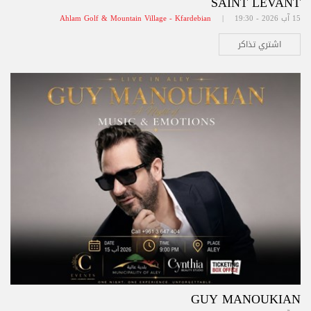
SAINT LEVANT
15 آب 2026 - 19:30 |
Ahlam Golf & Mountain Village - Kfardebian
اشتري تذاكر
GUY MANOUKIAN