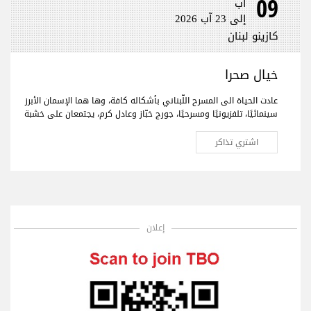
09
آب
إلى 23 آب 2026
كازينو لبنان
خيال صحرا
عادت الحياة الى المسرح اللّبناني بأشكاله كافة، وها هما الإسمان الأبرز
سينمائيًا، تلفزيونيًا ومسرحيًا، جورج خبّاز وعادل كرم، يجتمعان على خشبة
المسرح لأول مرّة بعمل فنّي جديد تختلط فيه الدراما بالكوميديا، يحمل
النوستالجيا ولبنان الأمس، اليوم وربّما المستقبل."خيال صحرا" هو عنوان
اشتري تذاكر
العمل المنتظر من الجمهور في كافة أنحاء العالم والذي سيجمع لأوّل
مرّة العملاقَين جورج خبّاز وعادل كرم، وحيدَين على مدى 80 دقيقة مع
مشهدية بيروت في ديكور مدروس.
إعلان