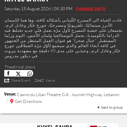
CHANGE DATE
Saturday 15 August 2026 | 08:30 PM
عادت الحياة الى المسرح اللّبناني بأشكاله كافة، وها هما الإسمان
الأبرز سينمائيًا، تلفزيونيًا ومسرحيًا، جورج خبّاز وعادل كرم،
يجتمعان على خشبة المسرح لأول مرّة بعمل فنّي جديد تختلط فيه
الدراما بالكوميديا، يحمل النوستالجيا ولبنان الأمس، اليوم وربّما
المستقبل. "خيال صحرا" هو عنوان العمل المنتظر من الجمهور
في كافة أنحاء العالم والذي سيجمع لأوّل مرّة العملاقَين جورج
خبّاز وعادل كرم، وحيدَين على مدى 80 دقيقة مع مشهدية بيروت
في ديكور مدروس.
Theatrical plays
Share Event
2442
Views
Venue:
Casino du Liban
Theatre G A..
Jounieh Highway, Lebanon
Get Directions
back to group