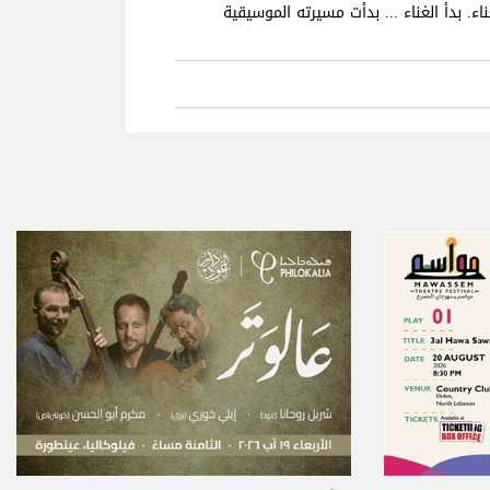
 لبنان. منذ صغره ، أحب آدم الغناء. بدأ الغناء ... بدأت مسيرته الموسيقية