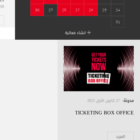
07:00
30
29
28
27
26
25
24
31
انشاء فعالية
مدونة
:
27 كانون الأول 2023
TICKETING BOX OFFICE
المزيد