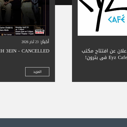
أخبار:
23 آذار 2026
إعلان عن افتتاح مكتب
IH 3EIN - CANCELLED
التذاكر الجديد التابع لنا في Eyz Cafe في بترون!
ة في المدينة الجميلة
جز تذاكر سلس —
المزيد