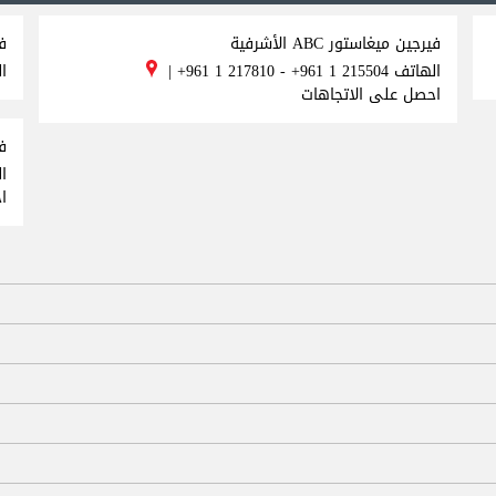
فيرجين ميغاستور ABC الأشرفية
ف
الهاتف
+961 1 217810 - +961 1 215504
|
ا
احصل على الاتجاهات
في
ا
ا