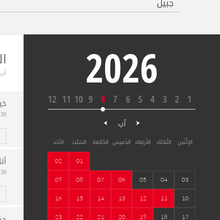
جبيل
2026
ا
آب ,2026
12
11
10
9
8
7
6
5
4
3
2
1
خي
08:30
آب
الإثْنَين
الثَلاثاء
الأربَعاء
الخَميس
الجُمُعة
السَبْت
الأحَد
أنا
02
01
08:30
09
08
07
06
05
04
03
16
15
14
13
12
11
10
حك
23
22
21
20
19
18
17