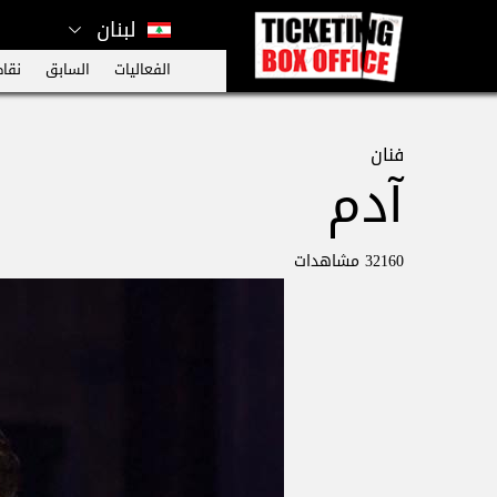
لبنان
الفعاليات
السابق
نقاط
فنان
آدم
32160 مشاهدات