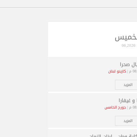
لخميس
06
ال صحرا
 م |
كازينو لبنان
المزيد
 و غيفارا
 م |
جورج الخامس
المزيد
اية وطن ...لبنان الزمان