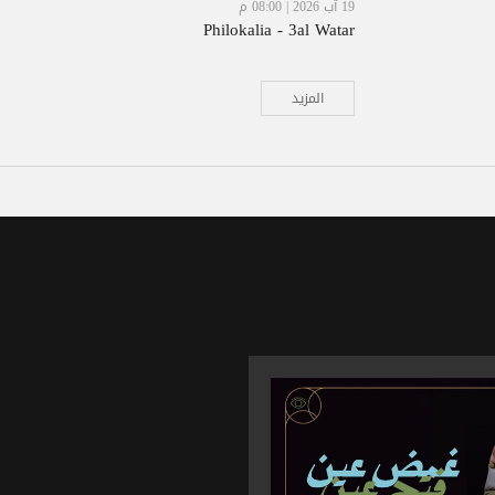
19 آب 2026 | 08:00 م
Philokalia - 3al Watar
المزيد