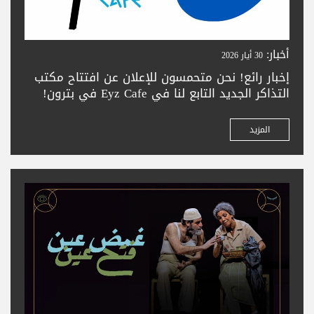
أخبار:
30 أيار 2026
إخبار رائع! نحن متحمسون للإعلان عن افتتاح مكتب
التذاكر الجديد التابع لنا في Eyz Cafe في بترون!
زورونا لشراء تذاكركم بسهولة في المدينة الجميلة
بترون. تعالوا واستمتعوا بحجز تذاكر سلس —
المزيد
ونتطلع لخدمتكم