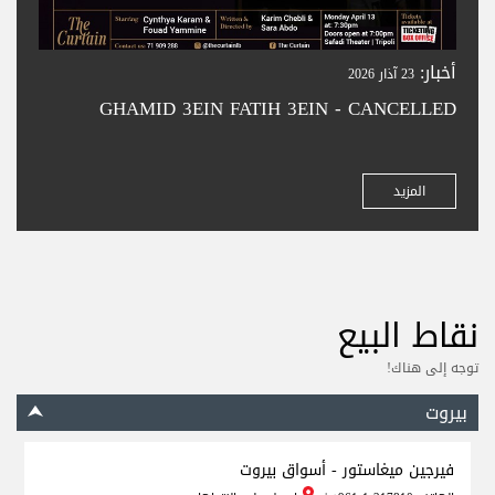
أخبار:
23 آذار 2026
GHAMID 3EIN FATIH 3EIN - CANCELLED
المزيد
نقاط البيع
توجه إلى هناك!
بيروت
فيرجين ميغاستور - أسواق بيروت