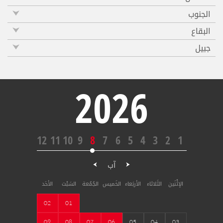
الجنوب
البقاع
جبيل
2026
12
11
10
9
8
7
6
5
4
3
2
1
آب
الإثْنَين
الثَلاثاء
الأربَعاء
الخَميس
الجُمُعة
السَبْت
الأحَد
02
01
09
08
07
06
05
04
03