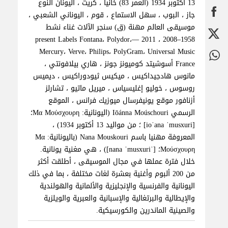
13 أكتوبر 1934 (العمر 83) خانيا ، كريت ، اليونان النوع
جاز ، البوب ، سهل الاستماع ، قوم ، اليوناني الشعبي ،
موسيقى العالم مهنة (ق) سنجر الآلات غناء نشط
1958–2008 ، 2011 —present Labels Fontana، Polydor،
Mercury، Verve، Philips، PolyGram، Universal Music
France أسوشيتد كوميونز جونز ، هاري بيلافونتي ،
مانوس هادجيداكيس ، ميكيس ثيودوراكيس ، ديميس
روسوس ، خوليو إغليسياس ، ميريل ماتيو ، تشارلز
أزنافور موقع يونيفرسال ميوزيك فرانس ، الموقع
الرسمي Iōánna Moúschouri (اليونانية: Μα Μούσχουρη؛
[ioˈana ˈmusxuri] ؛ من مواليد 13 أكتوبر 1934) ،
المعروفة مهنيا باسم Nana Mouskouri (باليونانية: Μα
Μούσχουρη؛ [ˈnana ˈmusxuri]) ، هي مغنية يونانية.
خلال فترة عملها في مجال الموسيقى ، أطلقت أكثر
من 200 ألبوم وأغنية بعشرة لغات مختلفة ، بما في ذلك
اليونانية والفرنسية والإنجليزية والألمانية والهولندية
والإيطالية والبرتغالية والإسبانية والعبرية والويلزية
والصينية الماندرين والكورسيكية.